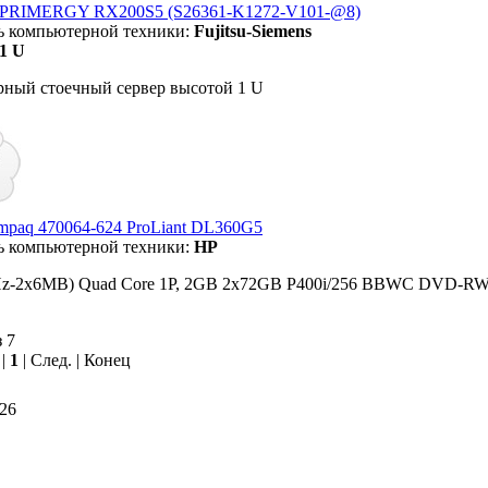
su PRIMERGY RX200S5 (S26361-K1272-V101-@8)
ь компьютерной техники:
Fujitsu-Siemens
1 U
рный стоечный сервер высотой 1 U
mpaq 470064-624 ProLiant DL360G5
ь компьютерной техники:
HP
Hz-2x6MB) Quad Core 1P, 2GB 2x72GB P400i/256 BBWC DVD-R
з 7
 |
1
| След. | Конец
26