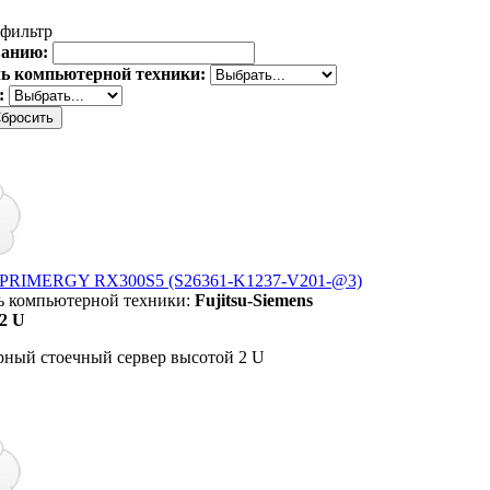
фильтр
ванию:
ь компьютерной техники:
:
su PRIMERGY RX300S5 (S26361-K1237-V201-@3)
ь компьютерной техники:
Fujitsu-Siemens
2 U
рный стоечный сервер высотой 2 U