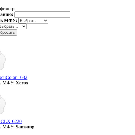
фильтр
ванию:
ль МФУ:
cuColor 1632
ь МФУ:
Xerox
 CLX-6220
ь МФУ:
Samsung