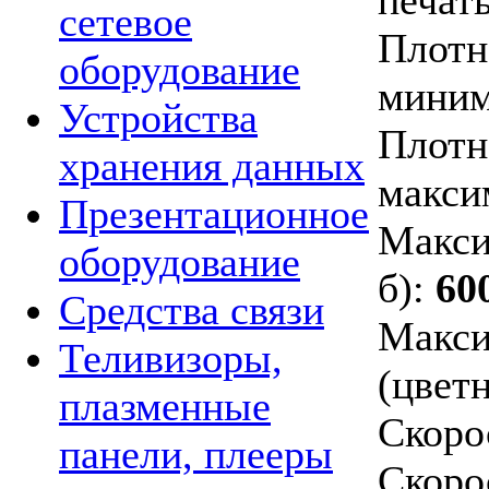
сетевое
Плотн
оборудование
миним
Устройства
Плотн
хранения данных
макси
Презентационное
Макси
оборудование
б):
60
Средства связи
Макси
Теливизоры,
(цветн
плазменные
Скоро
панели, плееры
Скоро