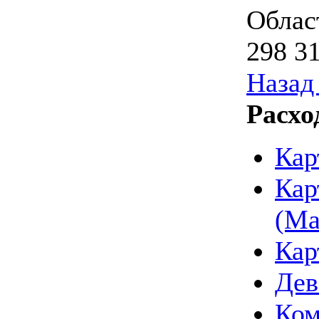
Облас
298 31
Назад 
Расхо
Кар
Ка
(Ma
Кар
Дев
Ком