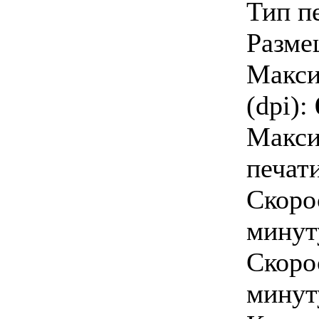
Тип п
Разме
Макси
(dpi):
Макси
печати
Скоро
минут
Скоро
минут