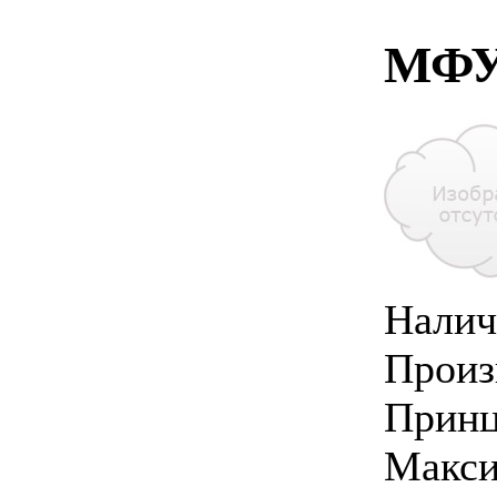
МФУ
Налич
Произ
Принц
Макси