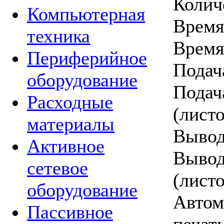
Колич
Компьютерная
Время 
техника
Время
Периферийное
Подач
оборудование
Подач
Расходные
(листо
материалы
Вывод
Активное
Вывод
сетевое
(листо
оборудование
Автом
Пассивное
печать