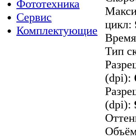
Фототехника
Макси
Сервис
цикл:
Комплектующие
Время
Тип с
Разре
(dpi):
Разре
(dpi):
Оттен
Объём