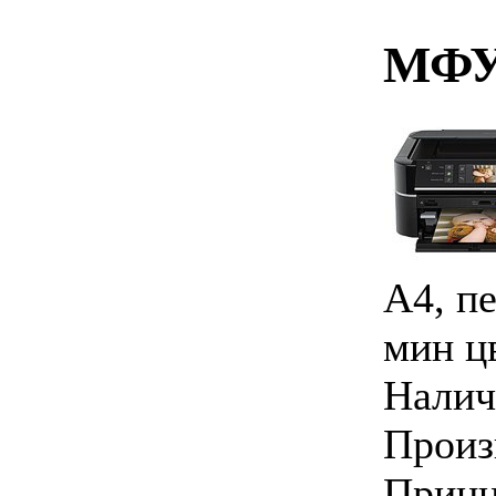
МФУ 
A4, пе
мин цв
Налич
Произ
Принц