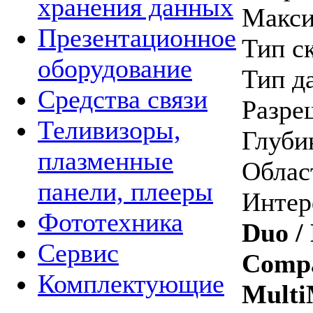
хранения данных
Макси
Презентационное
Тип с
оборудование
Тип д
Средства связи
Разреш
Теливизоры,
Глубин
плазменные
Облас
панели, плееры
Интер
Фототехника
Duo /
Сервис
Compa
Комплектующие
Multi