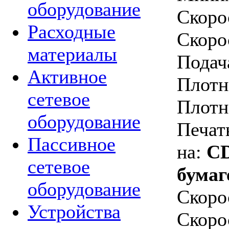
оборудование
Скоро
Расходные
Скоро
материалы
Подач
Активное
Плотн
сетевое
Плотн
оборудование
Печат
Пассивное
на:
CD/
сетевое
бумаг
оборудование
Скоро
Устройства
Скоро