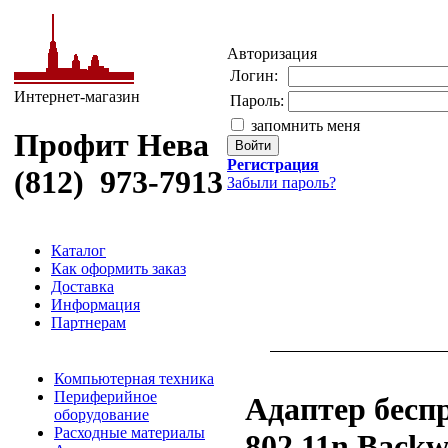
Авторизация
Логин:
Интернет-магазин
Пароль:
запомнить меня
Профит Нева
Регистрация
(812) 973-7913
Забыли пароль?
Каталог
Как оформить заказ
Доставка
Информация
Партнерам
Компьютерная техника
Периферийное
Адаптер беспр
оборудование
Расходные материалы
802.11n Back