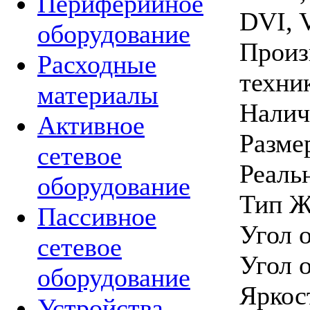
Периферийное
DVI,
оборудование
Произ
Расходные
техни
материалы
Налич
Активное
Разме
сетевое
Реаль
оборудование
Тип Ж
Пассивное
Угол о
сетевое
Угол о
оборудование
Яркост
Устройства