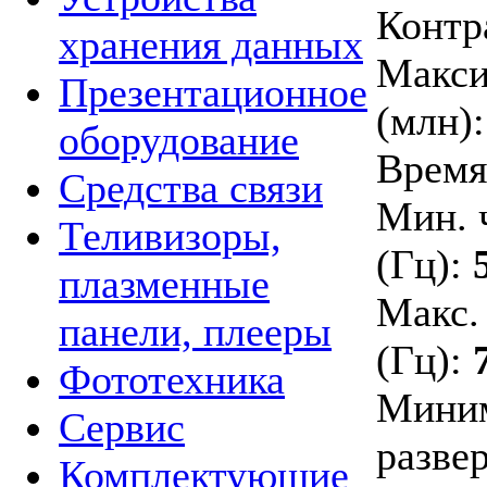
Контра
хранения данных
Макси
Презентационное
(млн):
оборудование
Время 
Средства связи
Мин. 
Теливизоры,
(Гц):
плазменные
Макс.
панели, плееры
(Гц):
Фототехника
Миним
Сервис
развер
Комплектующие