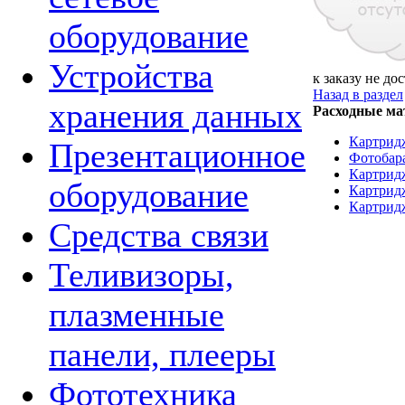
оборудование
Устройства
к заказу не до
Назад в раздел
хранения данных
Расходные м
Картридж
Презентационное
Фотобара
Картридж
оборудование
Картрид
Картрид
Средства связи
Теливизоры,
плазменные
панели, плееры
Фототехника