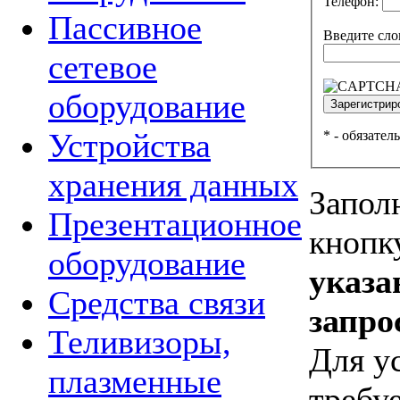
Телефон:
Пассивное
Введите сло
сетевое
оборудование
Устройства
*
- обязател
хранения данных
Запол
Презентационное
кнопк
оборудование
указа
Средства связи
запро
Теливизоры,
Для у
плазменные
требуе