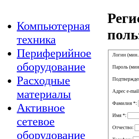
Реги
Компьютерная
поль
техника
Периферийное
Логин (мин.
оборудование
Пароль (мин
Расходные
Подтвержде
материалы
Адрес e-mai
Фамилия
*
:
Активное
Имя
*
:
сетевое
Отчество:
оборудование