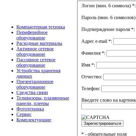
Логин (мин. 6 символа)
*
:
Пароль (мин. 6 символов
Компьютерная техника
Подтверждение пароля
*
:
Периферийное
оборудование
Адрес e-mail
*
:
Расходные материалы
Активное сетевое
Фамилия
*
:
оборудование
Пассивное сетевое
Имя
*
:
оборудование
Устройства хранения
данных
Отчество:
Презентационное
оборудование
Телефон:
Средства связи
Теливизоры, плазменные
Введите слово на картин
панели, плееры
Фототехника
Сервис
Комплектующие
*
- обязательные поля