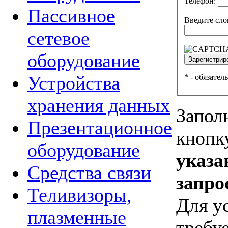
Телефон:
Пассивное
Введите сло
сетевое
оборудование
Устройства
*
- обязател
хранения данных
Запол
Презентационное
кнопк
оборудование
указа
Средства связи
запро
Теливизоры,
Для у
плазменные
требуе