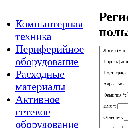
Реги
Компьютерная
поль
техника
Периферийное
Логин (мин.
оборудование
Пароль (мин
Расходные
Подтвержде
материалы
Адрес e-mai
Фамилия
*
:
Активное
Имя
*
:
сетевое
Отчество:
оборудование