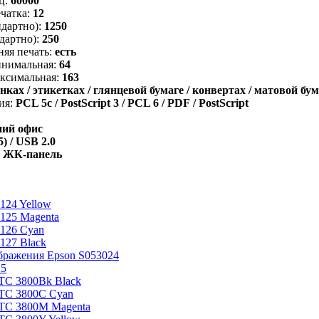
ц:
60000
чатка:
12
дартно):
1250
дартно):
250
яя печать:
есть
инимальная:
64
аксимальная:
163
нках / этикетках / глянцевой бумаге / конвертах / матовой бум
ия:
PCL 5c / PostScript 3 / PCL 6 / PDF / PostScript
ний офис
) / USB 2.0
ЖК-панель
124 Yellow
125 Magenta
126 Cyan
127 Black
бражения Epson S053024
25
TC 3800Bk Black
TC 3800C Cyan
TC 3800M Magenta