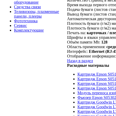
Количество страниц в меся
оборудование
Время выхода первого отпе
Средства связи
Подача бумаги (листов стан
Теливизоры, плазменные
Вывод бумаги (листов стан
панели, плееры
Автоматическая двусторонн
Фототехника
Плотность бумаги (г/м2) м
Сервис
Плотность бумаги (г/м2) м
Комплектующие
Печать на:
карточках / пле
Шрифты и языки управлен
Объём памяти Mb:
128
Область применения:
сред
Интерфейс:
Ethernet (RJ-45
Отображение информации:
Назад в раздел
Расходные материалы
Картридж Epson S051
Картридж Epson S051
Картридж Epson S051
Картридж Epson S051
Модуль переноса изо
Фьюзер Epson S0530
Картридж Goodwin L
Картридж Goodwin L
Картридж Goodwin L