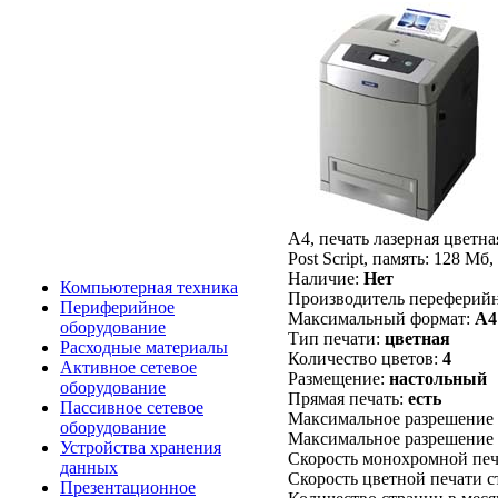
A4, печать лазерная цветная
Post Script, память: 128 Мб
Наличие:
Нет
Компьютерная техника
Производитель переферийн
Периферийное
Максимальный формат:
A4
оборудование
Тип печати:
цветная
Расходные материалы
Количество цветов:
4
Активное сетевое
Размещение:
настольный
оборудование
Прямая печать:
есть
Пассивное сетевое
Максимальное разрешение ч/
оборудование
Максимальное разрешение ц
Устройства хранения
Скорость монохромной печ
данных
Скорость цветной печати с
Презентационное