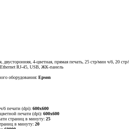
, двусторонняя, 4-цветная, прямая печать, 25 стр/мин ч/б, 20 стр/
, Ethernet RJ-45, USB, ЖК-панель
ого оборудования:
Epson
б печати (dpi):
600x600
ветной печати (dpi):
600x600
ати страниц в минуту:
25
траниц в минуту:
20