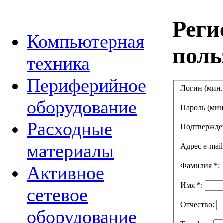
Реги
Компьютерная
поль
техника
Периферийное
Логин (мин.
оборудование
Пароль (мин
Расходные
Подтвержде
материалы
Адрес e-mai
Фамилия
*
:
Активное
Имя
*
:
сетевое
Отчество:
оборудование