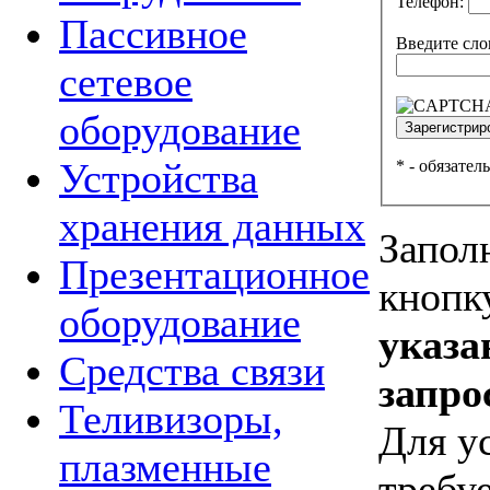
Телефон:
Пассивное
Введите сло
сетевое
оборудование
Устройства
*
- обязател
хранения данных
Запол
Презентационное
кнопк
оборудование
указа
Средства связи
запро
Теливизоры,
Для у
плазменные
требуе